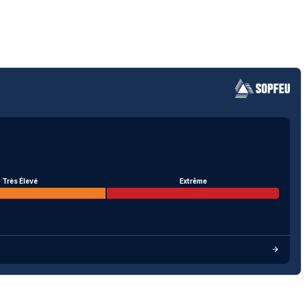
Très Élevé
Extrême