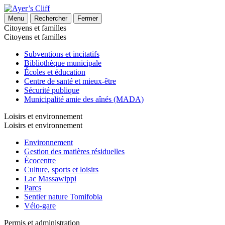
Menu
Rechercher
Fermer
Citoyens et familles
Citoyens et familles
Subventions et incitatifs
Bibliothèque municipale
Écoles et éducation
Centre de santé et mieux-être
Sécurité publique
Municipalité amie des aînés (MADA)
Loisirs et environnement
Loisirs et environnement
Environnement
Gestion des matières résiduelles
Écocentre
Culture, sports et loisirs
Lac Massawippi
Parcs
Sentier nature Tomifobia
Vélo-gare
Permis et administration