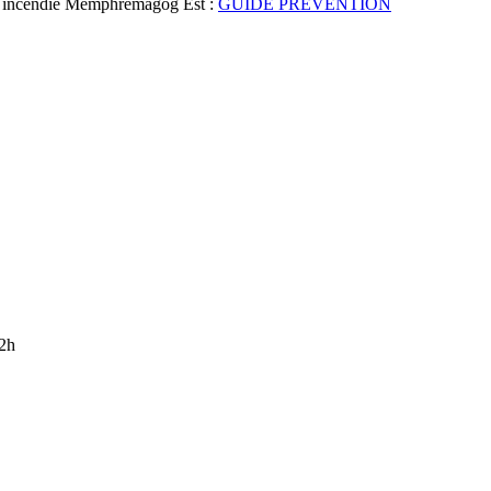
gie incendie Memphrémagog Est :
GUIDE PRÉVENTION
12h