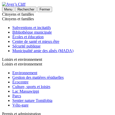
Menu
Rechercher
Fermer
Citoyens et familles
Citoyens et familles
Subventions et incitatifs
Bibliothèque municipale
Écoles et éducation
Centre de santé et mieux-être
Sécurité publique
Municipalité amie des aînés (MADA)
Loisirs et environnement
Loisirs et environnement
Environnement
Gestion des matières résiduelles
Écocentre
Culture, sports et loisirs
Lac Massawippi
Parcs
Sentier nature Tomifobia
Vélo-gare
Permis et administration